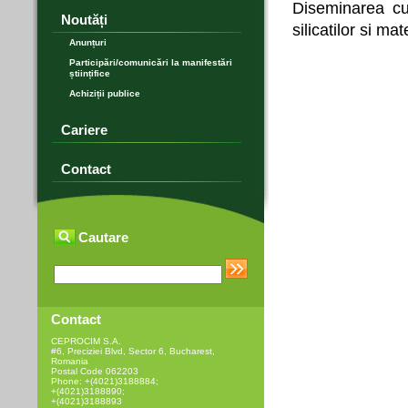
Diseminarea cun
Noutăți
silicatilor si ma
Anunțuri
Participări/comunicări la manifestări
științifice
Achiziții publice
Cariere
Contact
Cautare
Contact
CEPROCIM S.A.
#6, Preciziei Blvd, Sector 6, Bucharest,
Romania
Postal Code 062203
Phone: +(4021)3188884;
+(4021)3188890;
+(4021)3188893