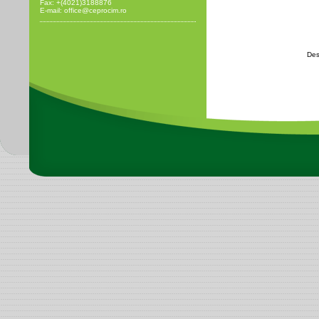
Fax: +(4021)3188876
E-mail: office@ceprocim.ro
Des