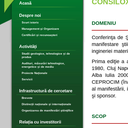
CONSILO
Acasă
Despre noi
DOMENIU
Scurt istoric
Management şi Organizare
Certificări și recunoașteri
Conferinţa de Ş
manifestare ştii
Activități
ingineriei mater
Studii geologice, tehnologice și de
produs
Prima ediţie a 
Audituri, măsurări tehnologice,
energetice și de mediu
1980, Cluj Nap
Proiecte Naționale
Alba Iulia 200
Servicii
CEPROCIM (înai
al manifestării, 
Infrastructură de cercetare
şi sponsor.
Brevete
Distincții naționale și internaționale
Organizarea de manifestări ştiinţifice
SCOP
Relația cu investitorii