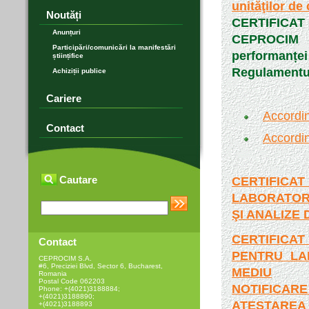
unităţilor de
Noutăți
CERTIFICA
Anunțuri
CEPROCIM S
Participări/comunicări la manifestări
performanț
științifice
Regulamentul
Achiziții publice
Cariere
Accordi
Contact
Accordi
Cautare
CERTIFIC
LABORATOR
ŞI ANALIZE
CERTIFI
Contact
PENTRU LA
CEPROCIM S.A.
#6, Preciziei Blvd, Sector 6, Bucharest,
MEDIU
Romania
Postal Code 062203
NOTIFICA
Phone: +(4021)3188884;
+(4021)3188890;
ATESTAR
+(4021)3188893