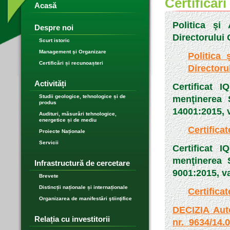
Certificări
Acasă
Politica şi
Despre noi
Directorului
Scurt istoric
Management şi Organizare
Politica 
Certificări și recunoașteri
Directoru
Activități
Certificat 
Studii geologice, tehnologice și de
menţinerea
produs
14001:2015, v
Audituri, măsurări tehnologice,
energetice și de mediu
Certifica
Proiecte Naționale
Servicii
Certificat 
menţinerea 
Infrastructură de cercetare
9001:2015, va
Brevete
Distincții naționale și internaționale
Certifica
Organizarea de manifestări ştiinţifice
DECIZIA Auto
Relația cu investitorii
nr. 9634/14.0