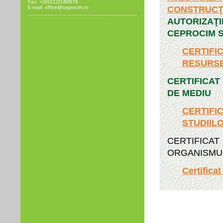
Fax: +(4021)3188876
E-mail: office@ceprocim.ro
CONSTRUCŢI
AUTORIZAŢI
CEPROCIM S
CERTIFI
RESURSE 
CERTIFICAT
DE MEDIU
CERTIF
STUDIIL
CERTIFIC
ORGANISMUL
Certificat