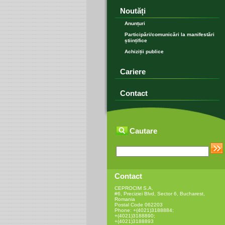
Noutăți
Anunțuri
Participări/comunicări la manifestări
științifice
Achiziții publice
Cariere
Contact
Cautare
Contact
CEPROCIM S.A.
#6, Preciziei Blvd, Sector 6, Bucharest,
Romania
Postal Code 062203
Phone: +(4021)3188884;
+(4021)3188890;
+(4021)3188893