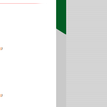
lt
)
lt
)