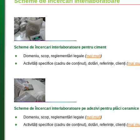
Scheme de Încercări Interlaboratoare
Scheme de încercari interlaboratoare pentru ciment
Domeniu, scop, reglementări legale
(
mai mult
)
Activități specifice (cadru de conținut), dotări, referințe, clienți
(
mai mu
Scheme de încercari interlaboratoare pe adezivi pentru plăci ceramice
Domeniu, scop, reglementări legale
(
mai mult
)
Activități specifice (cadru de conținut), dotări, referințe, clienți
(
mai mu