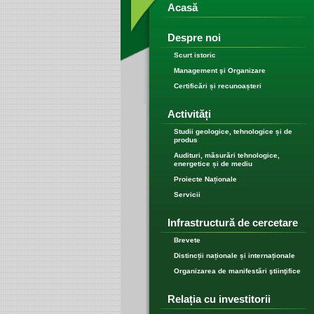
Acasă
Despre noi
Scurt istoric
Management şi Organizare
Certificări și recunoașteri
Activități
Studii geologice, tehnologice și de
produs
Audituri, măsurări tehnologice,
energetice și de mediu
Proiecte Naționale
Servicii
Infrastructură de cercetare
Brevete
Distincții naționale și internaționale
Organizarea de manifestări ştiinţifice
Relația cu investitorii