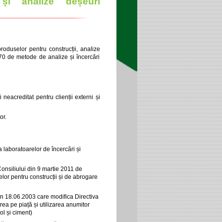
 și analize deșeuri
roduselor pentru construcții, analize
70 de metode de analize și încercări
 neacreditat pentru clienții externi și
or.
aboratoarelor de încercări și
onsiliului din 9 martie 2011 de
lor pentru construcții și de abrogare
n 18.06.2003 care modifica Directiva
erea pe piață și utilizarea anumitor
ol și ciment)