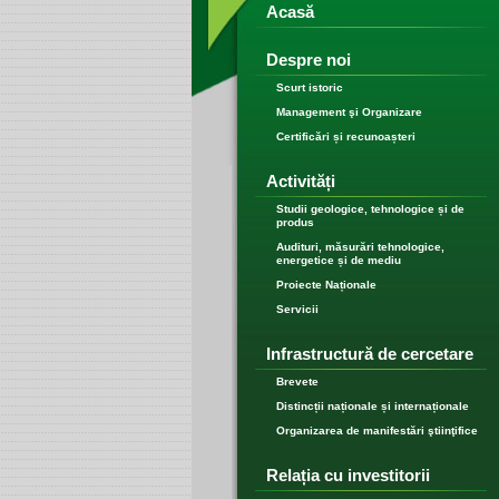
Acasă
Despre noi
Scurt istoric
Management şi Organizare
Certificări și recunoașteri
Activități
Studii geologice, tehnologice și de
produs
Audituri, măsurări tehnologice,
energetice și de mediu
Proiecte Naționale
Servicii
Infrastructură de cercetare
Brevete
Distincții naționale și internaționale
Organizarea de manifestări ştiinţifice
Relația cu investitorii