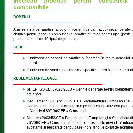
Încercări produse pentru construcții
combustibile
DOMENIU
Analize chimice, analize fizico-chimice și încercări fizico-mecanice ale p
chimice pentru deșeuri combustibile, analize chimice pentru ape (peste 
pentru mai mult de 40 tipuri de produse).
SCOP
Furnizarea de servicii de analize și încercări în regim acreditat și
interni.
Furnizarea de servicii de cercetare specifice activităților de laborat
REGLEMENTARI LEGALE
SR EN ISO/CEI 17025:2018 – Cerințe generale pentru competenta l
etalonări
Regulamentul (UE) nr. 305/2011 al Parlamentului European și al C
stabilire a unor condiții armonizate pentru comercializarea produse
a Directivei 89/106/CEE a Consiliului
Directiva 2003/53/CE a Parlamentului European și a Consiliului di
76/769/CEE a Consiliului referitoare la restricțiile privind introduc
substanțe și preparate periculoase (nonilfenol, etoxilat de nonilfen