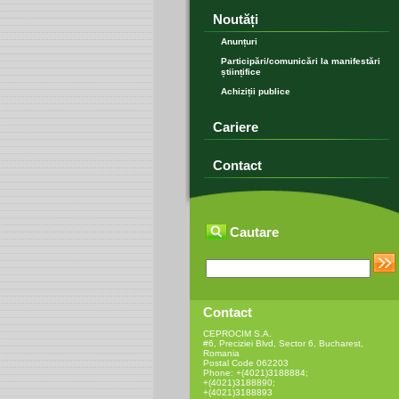
Noutăți
Anunțuri
Participări/comunicări la manifestări
științifice
Achiziții publice
Cariere
Contact
Cautare
Contact
CEPROCIM S.A.
#6, Preciziei Blvd, Sector 6, Bucharest,
Romania
Postal Code 062203
Phone: +(4021)3188884;
+(4021)3188890;
+(4021)3188893