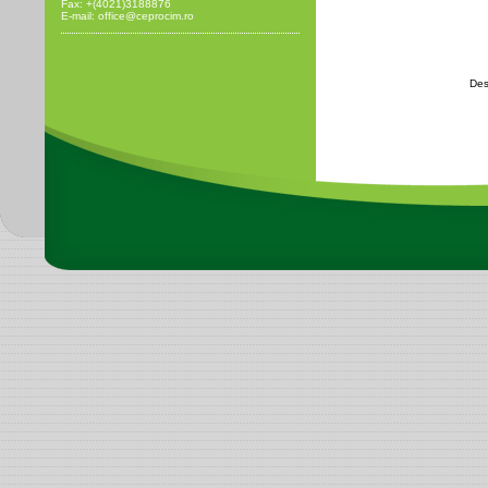
Fax: +(4021)3188876
E-mail: office@ceprocim.ro
Des