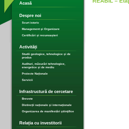
REABIL – Etap
Acasă
Despre noi
Scurt istoric
Management şi Organizare
Certificări și recunoașteri
Activități
Studii geologice, tehnologice și de
produs
Audituri, măsurări tehnologice,
energetice și de mediu
Proiecte Naționale
Servicii
Infrastructură de cercetare
Brevete
Distincții naționale și internaționale
Organizarea de manifestări ştiinţifice
Relația cu investitorii