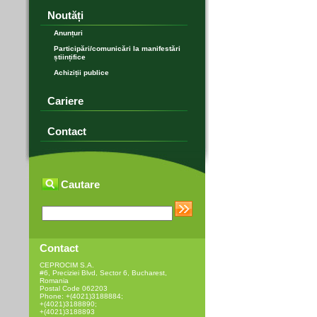
Noutăți
Anunțuri
Participări/comunicări la manifestări
științifice
Achiziții publice
Cariere
Contact
Cautare
Contact
CEPROCIM S.A.
#6, Preciziei Blvd, Sector 6, Bucharest,
Romania
Postal Code 062203
Phone: +(4021)3188884;
+(4021)3188890;
+(4021)3188893