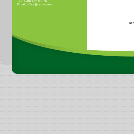
Fax: +(4021)3188876
E-mail: office@ceprocim.ro
Des