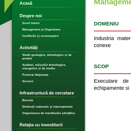
Managemen
Acasă
Despre noi
DOMENIU
Scurt istoric
Management şi Organizare
Certificări și recunoașteri
Industria mater
conexe
Activități
Studii geologice, tehnologice și de
produs
Audituri, măsurări tehnologice,
SCOP
energetice și de mediu
Proiecte Naționale
Executare de 
Servicii
echipamente si 
Infrastructură de cercetare
Brevete
Distincții naționale și internaționale
Organizarea de manifestări ştiinţifice
Relația cu investitorii