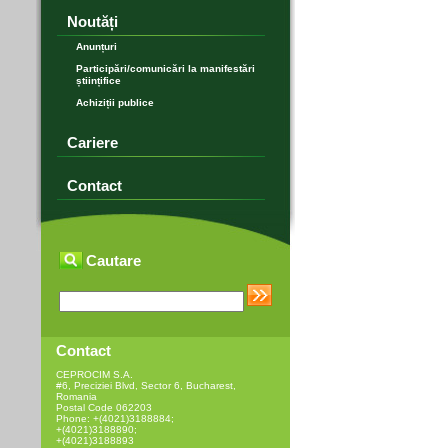
Noutăți
Anunțuri
Participări/comunicări la manifestări
științifice
Achiziții publice
Cariere
Contact
Cautare
Contact
CEPROCIM S.A.
#6, Preciziei Blvd, Sector 6, Bucharest,
Romania
Postal Code 062203
Phone: +(4021)3188884;
+(4021)3188890;
+(4021)3188893